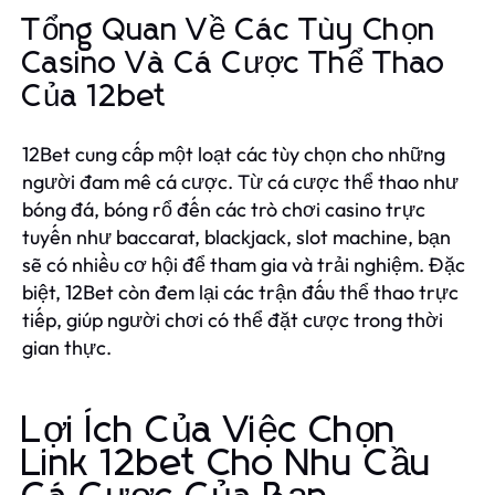
Tổng Quan Về Các Tùy Chọn
Casino Và Cá Cược Thể Thao
Của 12bet
12Bet cung cấp một loạt các tùy chọn cho những
người đam mê cá cược. Từ cá cược thể thao như
bóng đá, bóng rổ đến các trò chơi casino trực
tuyến như baccarat, blackjack, slot machine, bạn
sẽ có nhiều cơ hội để tham gia và trải nghiệm. Đặc
biệt, 12Bet còn đem lại các trận đấu thể thao trực
tiếp, giúp người chơi có thể đặt cược trong thời
gian thực.
Lợi Ích Của Việc Chọn
Link 12bet Cho Nhu Cầu