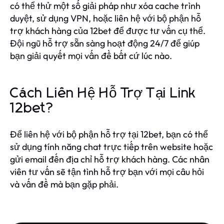
có thể thử một số giải pháp như xóa cache trình
duyệt, sử dụng VPN, hoặc liên hệ với bộ phận hỗ
trợ khách hàng của 12bet để được tư vấn cụ thể.
Đội ngũ hỗ trợ sẵn sàng hoạt động 24/7 để giúp
bạn giải quyết mọi vấn đề bất cứ lúc nào.
Cách Liên Hệ Hỗ Trợ Tại Link
12bet?
Để liên hệ với bộ phận hỗ trợ tại 12bet, bạn có thể
sử dụng tính năng chat trực tiếp trên website hoặc
gửi email đến địa chỉ hỗ trợ khách hàng. Các nhân
viên tư vấn sẽ tận tình hỗ trợ bạn với mọi câu hỏi
và vấn đề mà bạn gặp phải.