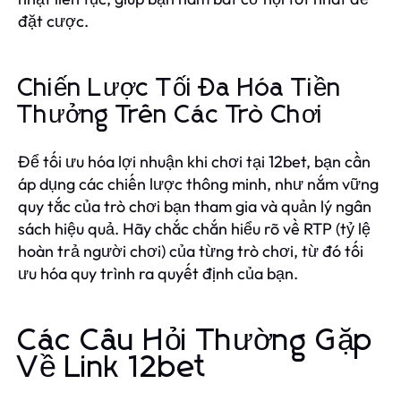
đặt cược.
Chiến Lược Tối Đa Hóa Tiền
Thưởng Trên Các Trò Chơi
Để tối ưu hóa lợi nhuận khi chơi tại 12bet, bạn cần
áp dụng các chiến lược thông minh, như nắm vững
quy tắc của trò chơi bạn tham gia và quản lý ngân
sách hiệu quả. Hãy chắc chắn hiểu rõ về RTP (tỷ lệ
hoàn trả người chơi) của từng trò chơi, từ đó tối
ưu hóa quy trình ra quyết định của bạn.
Các Câu Hỏi Thường Gặp
Về Link 12bet