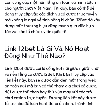
còn cung cấp một nền tảng an toàn và minh bạch
cho người chơi Việt Nam. Tại đây, bạn có thể dễ
dàng truy cập vào các dịch vụ cá cược trực tuyến
mà không lo ngại về tính năng bị chặn. 12Bet đã xây
dựng một thương hiệu vững mạnh qua việc hợp
tác với các tổ chức uy tín quốc tế.
Link 12bet Là Gì Và Nó Hoạt
Động Như Thế Nào?
Link 12bet được coi là cổng kết nối giữa người chơi
và nền tảng cá cược 12Bet. Khi bạn truy cập vào
liên kết này, bạn sẽ được dẫn đến một trang web
an toàn nơi mà bạn có thể tham gia chơi cá cược,
đặt cược thể thao hay thử vận may với các trò
chơi casino trực tuyến. Đường liên kết này được
tối ưu hóa để luôn hoạt động ổn định, tránh tình