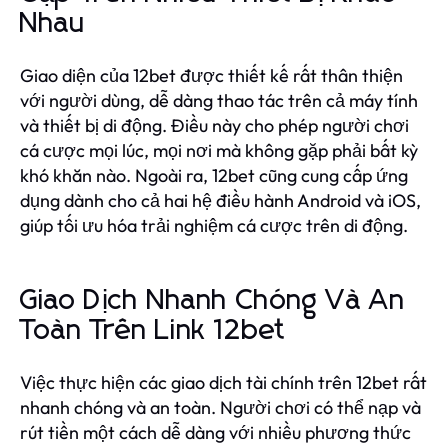
Nhau
Giao diện của 12bet được thiết kế rất thân thiện
với người dùng, dễ dàng thao tác trên cả máy tính
và thiết bị di động. Điều này cho phép người chơi
cá cược mọi lúc, mọi nơi mà không gặp phải bất kỳ
khó khăn nào. Ngoài ra, 12bet cũng cung cấp ứng
dụng dành cho cả hai hệ điều hành Android và iOS,
giúp tối ưu hóa trải nghiệm cá cược trên di động.
Giao Dịch Nhanh Chóng Và An
Toàn Trên Link 12bet
Việc thực hiện các giao dịch tài chính trên 12bet rất
nhanh chóng và an toàn. Người chơi có thể nạp và
rút tiền một cách dễ dàng với nhiều phương thức