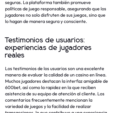
seguras. La plataforma también promueve
políticas de juego responsable, asegurando que los
jugadores no solo disfruten de sus juegos, sino que
lo hagan de manera segura y consciente.
Testimonios de usuarios:
experiencias de jugadores
reales
Los testimonios de los usuarios son una excelente
manera de evaluar la calidad de un casino en línea.
Muchos jugadores destacan la interfaz amigable de
600bet, así como la rapidez en la que reciben
asistencia de su equipo de atención al cliente. Los
comentarios frecuentemente mencionan la
variedad de juegos y la facilidad de realizar
transacciones, lo que contribuye a una experiencia