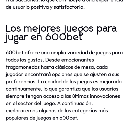
de usuario positiva y satisfactoria.
Los mejores juegos para
jugar en 600bet
600bet ofrece una amplia variedad de juegos para
todos los gustos. Desde emocionantes
tragamonedas hasta clásicos de mesa, cada
jugador encontrará opciones que se ajusten a sus
preferencias. La calidad de los juegos es mejorada
continuamente, lo que garantiza que los usuarios
siempre tengan acceso a las últimas innovaciones
en el sector del juego. A continuación,
exploraremos algunas de las categorías más
populares de juegos en 600bet.