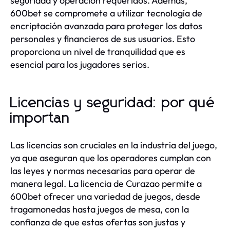
seguridad y operación requeridos. Además,
600bet se compromete a utilizar tecnología de
encriptación avanzada para proteger los datos
personales y financieros de sus usuarios. Esto
proporciona un nivel de tranquilidad que es
esencial para los jugadores serios.
Licencias y seguridad: por qué
importan
Las licencias son cruciales en la industria del juego,
ya que aseguran que los operadores cumplan con
las leyes y normas necesarias para operar de
manera legal. La licencia de Curazao permite a
600bet ofrecer una variedad de juegos, desde
tragamonedas hasta juegos de mesa, con la
confianza de que estas ofertas son justas y