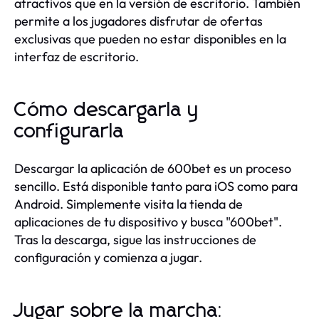
atractivos que en la versión de escritorio. También
permite a los jugadores disfrutar de ofertas
exclusivas que pueden no estar disponibles en la
interfaz de escritorio.
Cómo descargarla y
configurarla
Descargar la aplicación de 600bet es un proceso
sencillo. Está disponible tanto para iOS como para
Android. Simplemente visita la tienda de
aplicaciones de tu dispositivo y busca "600bet".
Tras la descarga, sigue las instrucciones de
configuración y comienza a jugar.
Jugar sobre la marcha: