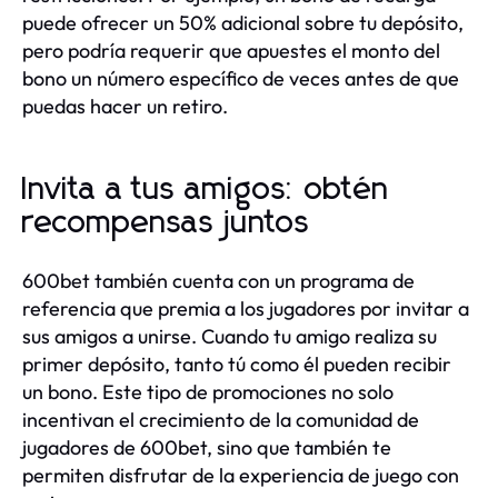
puede ofrecer un 50% adicional sobre tu depósito,
pero podría requerir que apuestes el monto del
bono un número específico de veces antes de que
puedas hacer un retiro.
Invita a tus amigos: obtén
recompensas juntos
600bet también cuenta con un programa de
referencia que premia a los jugadores por invitar a
sus amigos a unirse. Cuando tu amigo realiza su
primer depósito, tanto tú como él pueden recibir
un bono. Este tipo de promociones no solo
incentivan el crecimiento de la comunidad de
jugadores de 600bet, sino que también te
permiten disfrutar de la experiencia de juego con