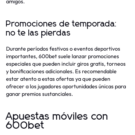
amigos.
Promociones de temporada:
no te las pierdas
Durante períodos festivos o eventos deportivos
importantes, 600bet suele lanzar promociones
especiales que pueden incluir giros gratis, torneos
y bonificaciones adicionales. Es recomendable
estar atento a estas ofertas ya que pueden
ofrecer a los jugadores oportunidades únicas para
ganar premios sustanciales.
Apuestas móviles con
600bet