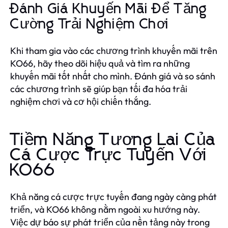
Đánh Giá Khuyến Mãi Để Tăng
Cường Trải Nghiệm Chơi
Khi tham gia vào các chương trình khuyến mãi trên
KO66, hãy theo dõi hiệu quả và tìm ra những
khuyến mãi tốt nhất cho mình. Đánh giá và so sánh
các chương trình sẽ giúp bạn tối đa hóa trải
nghiệm chơi và cơ hội chiến thắng.
Tiềm Năng Tương Lai Của
Cá Cược Trực Tuyến Với
KO66
Khả năng cá cược trực tuyến đang ngày càng phát
triển, và KO66 không nằm ngoài xu hướng này.
Việc dự báo sự phát triển của nền tảng này trong