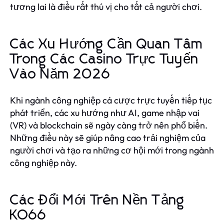
tương lai là điều rất thú vị cho tất cả người chơi.
Các Xu Hướng Cần Quan Tâm
Trong Các Casino Trực Tuyến
Vào Năm 2026
Khi ngành công nghiệp cá cược trực tuyến tiếp tục
phát triển, các xu hướng như AI, game nhập vai
(VR) và blockchain sẽ ngày càng trở nên phổ biến.
Những điều này sẽ giúp nâng cao trải nghiệm của
người chơi và tạo ra những cơ hội mới trong ngành
công nghiệp này.
Các Đổi Mới Trên Nền Tảng
KO66