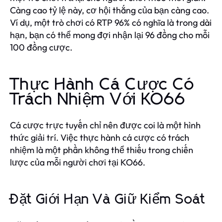
Càng cao tỷ lệ này, cơ hội thắng của bạn càng cao.
Ví dụ, một trò chơi có RTP 96% có nghĩa là trong dài
hạn, bạn có thể mong đợi nhận lại 96 đồng cho mỗi
100 đồng cược.
Thực Hành Cá Cược Có
Trách Nhiệm Với KO66
Cá cược trực tuyến chỉ nên được coi là một hình
thức giải trí. Việc thực hành cá cược có trách
nhiệm là một phần không thể thiếu trong chiến
lược của mỗi người chơi tại KO66.
Đặt Giới Hạn Và Giữ Kiểm Soát