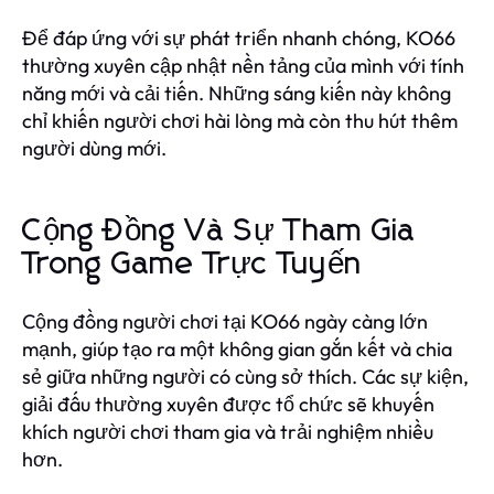
Để đáp ứng với sự phát triển nhanh chóng, KO66
thường xuyên cập nhật nền tảng của mình với tính
năng mới và cải tiến. Những sáng kiến này không
chỉ khiến người chơi hài lòng mà còn thu hút thêm
người dùng mới.
Cộng Đồng Và Sự Tham Gia
Trong Game Trực Tuyến
Cộng đồng người chơi tại KO66 ngày càng lớn
mạnh, giúp tạo ra một không gian gắn kết và chia
sẻ giữa những người có cùng sở thích. Các sự kiện,
giải đấu thường xuyên được tổ chức sẽ khuyến
khích người chơi tham gia và trải nghiệm nhiều
hơn.