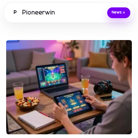
Pioneerwin
P
News